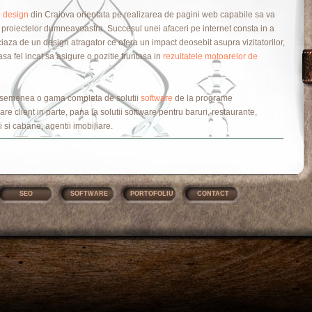
 design
din Craiova orientata pe realizarea de pagini web capabile sa va
e proiectelor dumneavoastra. Succesul unei afaceri pe internet consta in a
iaza de un design atragator ce ofera un impact deosebit asupra vizitatorilor,
asa fel incat sa asigure o pozitie fruntasa in
rezultatele motoarelor de
asemenea o gama completa de solutii
software
de la programe
re client in parte, pana la solutii software pentru baruri, restaurante,
i si cabane, agentii imobiliare.
SEO
SOFTWARE
PORTOFOLIU
CONTACT