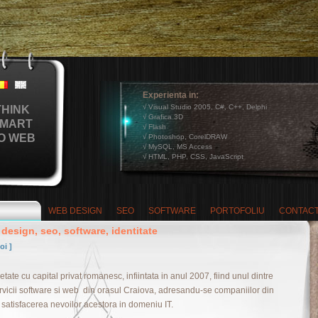
Experienta in:
√ Visual Studio 2005, C#, C++, Delphi
THINK
√ Grafica 3D
MART
√ Flash
O WEB
√ Photoshop, CorelDRAW
√ MySQL, MS Access
√ HTML, PHP, CSS, JavaScript
WEB DESIGN
SEO
SOFTWARE
PORTOFOLIU
CONTAC
 design, seo, software, identitate
oi ]
tate cu capital privat romanesc, infiintata in anul 2007, fiind unul dintre
servicii software si web din orasul Craiova, adresandu-se companiilor din
satisfacerea nevoilor acestora in domeniu IT.