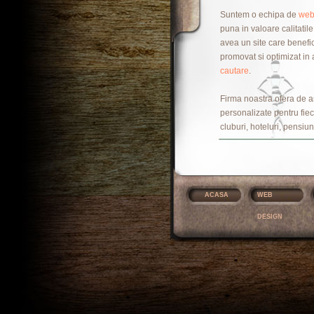
Suntem o echipa de
web
puna in valoare calitatil
avea un site care benefic
promovat si optimizat in 
cautare
.
Firma noastra ofera de 
personalizate pentru fieca
cluburi, hoteluri, pensiun
ACASA
WEB
DESIGN