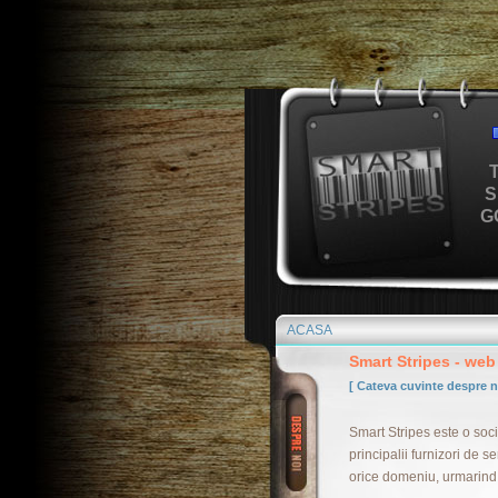
S
G
ACASA
Smart Stripes - web
[ Cateva cuvinte despre n
Smart Stripes este o socie
principalii furnizori de 
orice domeniu, urmarind 